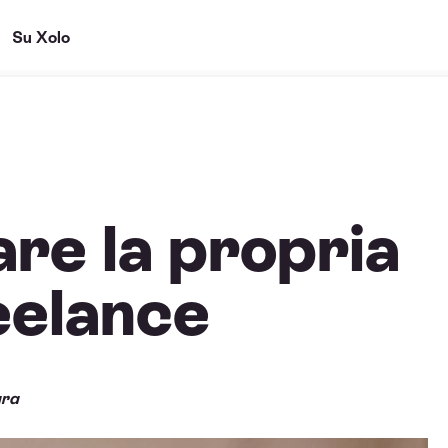
Su Xolo
re la propria
reelance
ura