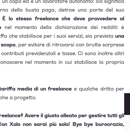
 un capo ed è un lavoratore autonomo: ciò significa
terno della busta paga, detrae una parte del suo
.
È lo stesso freelance che deve provvedere al
o
nel momento della dichiarazione dei redditi: è
fa che stabilisce per i suoi servizi, sia prevista
una
o scopo
, per evitare di ritrovarsi con brutte sorprese
contributi previdenziali e tasse. Ci sono inoltre altri
conoscere nel momento in cui stabilisce la propria
 tariffa media di un freelance
e qualche dritta per
a che a progetto.
eelance? Avere il giusto alleato per gestire tutti gli
à. Con Xolo non sarai più solo! Bye bye burocrazia,