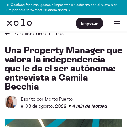
📣 ¡Gestiona facturas, gastos e impuestos sin esfuerzo con el nuevo plan
Lite por solo 15 €/mes! Pruébalo ahora →
Empezar
A la lista de artículos
Una Property Manager que
valora la independencia
que le da el ser autónoma:
entrevista a Camila
Becchia
Escrito por
Marta Puerto
•
el 03 de agosto, 2022
4 min de lectura