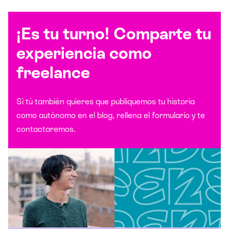
¡Es tu turno! Comparte tu
experiencia como
freelance
Si tú también quieres que publiquemos tu historia
como autónomo en el blog, rellena el formulario y te
contactaremos.