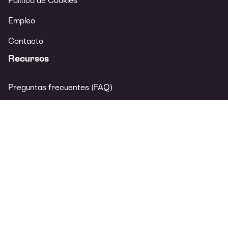
Política de Cookies
Empleo
Contacto
Recursos
Preguntas frecuentes (FAQ)
Prensa
Guías
Calculadora salario neto
Calculadora cuota de autónomo
© Xolo Business Spain, SL. Todos los derechos reservados.