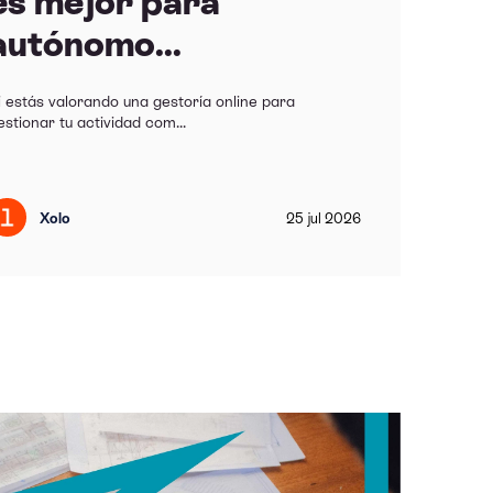
es mejor para
autónomo...
i estás valorando una gestoría online para
estionar tu actividad com...
Xolo
25
jul
2026