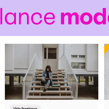
ce
modern
Vida freelance