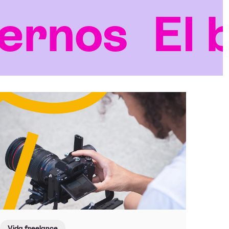
os
El blo
Vida freelance