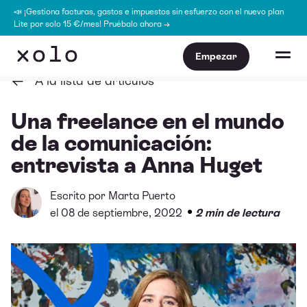
📣 ¡Gestiona facturas, gastos e impuestos sin esfuerzo con el nuevo plan
Lite por solo 15 €/mes! Pruébalo ahora →
Empezar
A la lista de artículos
Una freelance en el mundo
de la comunicación:
entrevista a Anna Huget
Escrito por
Marta Puerto
•
el 08 de septiembre, 2022
2 min de lectura