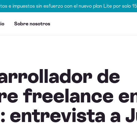
stos e impuestos sin esfuerzo con el nuevo plan Lite por solo 
io
Sobre nosotros
arrollador de
re freelance e
 entrevista a 