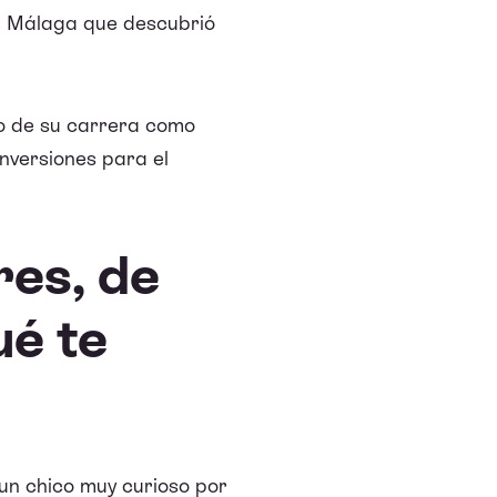
de Málaga que descubrió
io de su carrera como
inversiones para el
res, de
ué te
un chico muy curioso por