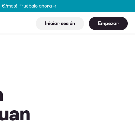
15 €/mes! Pruébalo ahora →
Iniciar sesión
Empezar
n
Juan