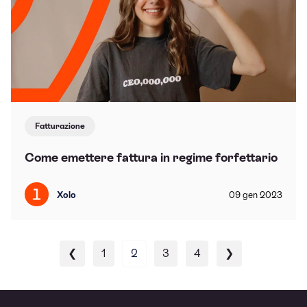
Fatturazione
Come emettere fattura in regime forfettario
Xolo
09
gen
2023
❮
1
2
3
4
❯