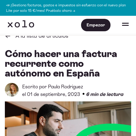
📣 ¡Gestiona facturas, gastos e impuestos sin esfuerzo con el nuevo plan
Lite por solo 15 €/mes! Pruébalo ahora →
Empezar
A la lista de artículos
Cómo hacer una factura
recurrente como
autónomo en España
Escrito por
Paula Rodríguez
•
el 01 de septiembre, 2023
6 min de lectura