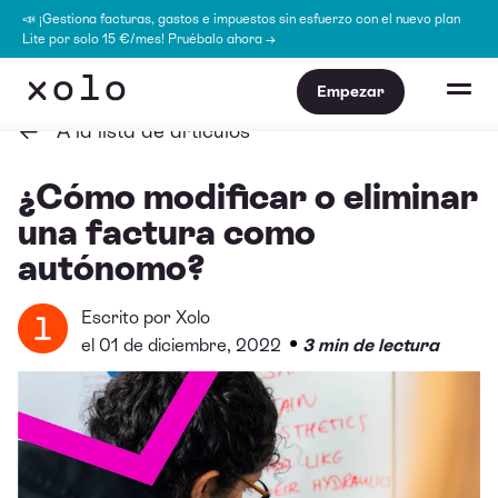
📣 ¡Gestiona facturas, gastos e impuestos sin esfuerzo con el nuevo plan
Lite por solo 15 €/mes! Pruébalo ahora →
Empezar
A la lista de artículos
¿Cómo modificar o eliminar
una factura como
autónomo?
Escrito por
Xolo
•
el 01 de diciembre, 2022
3 min de lectura